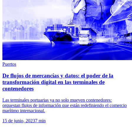
Puertos
De flujos de mercancías y datos: el poder de la
transformación digital en las terminales de
contenedores
Las terminales portuarias ya no solo mueven contenedores:
orquestan flujos de información que están redefiniendo el comercio
marítimo internacional.
15 de junio, 2023
7
min