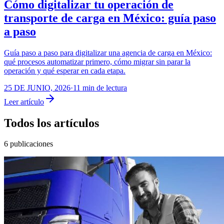
Cómo digitalizar tu operación de
transporte de carga en México: guía paso
a paso
Guía paso a paso para digitalizar una agencia de carga en México:
qué procesos automatizar primero, cómo migrar sin parar la
operación y qué esperar en cada etapa.
25 DE JUNIO, 2026
·
11
min de lectura
Leer artículo
Todos los artículos
6
publicaciones