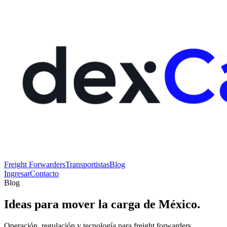
Freight Forwarders
Transportistas
Blog
Ingresar
Contacto
Blog
Ideas para mover
la carga
de México.
Operación, regulación y tecnología para freight forwarders,