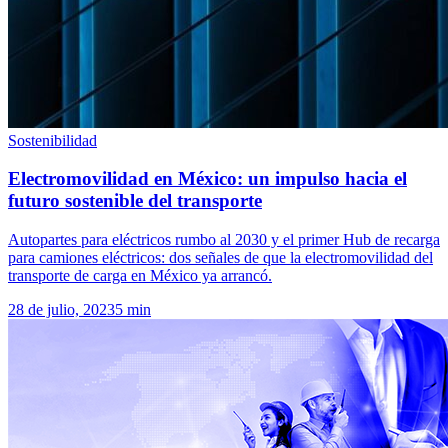
Sostenibilidad
Electromovilidad en México: un impulso hacia el
futuro sostenible del transporte
Autopartes para eléctricos rumbo al 2030 y el primer Hub de recarga
para camiones eléctricos: dos señales de que la electromovilidad del
transporte de carga en México ya arrancó.
28 de julio, 2023
5
min